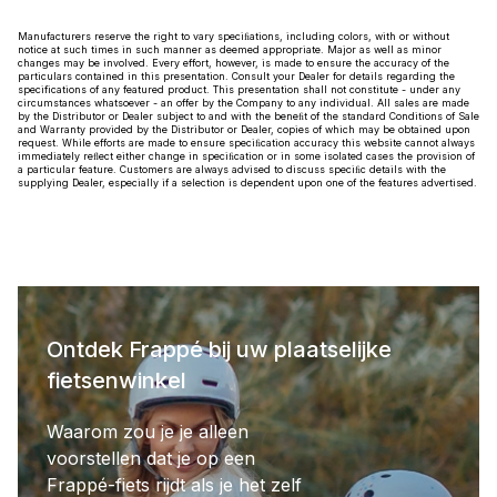
Manufacturers reserve the right to vary speciﬁations, including colors, with or without
notice at such times in such manner as deemed appropriate. Major as well as minor
changes may be involved. Every effort, however, is made to ensure the accuracy of the
particulars contained in this presentation. Consult your Dealer for details regarding the
specifications of any featured product. This presentation shall not constitute - under any
circumstances whatsoever - an offer by the Company to any individual. All sales are made
by the Distributor or Dealer subject to and with the beneﬁt of the standard Conditions of Sale
and Warranty provided by the Distributor or Dealer, copies of which may be obtained upon
request. While efforts are made to ensure speciﬁcation accuracy this website cannot always
immediately reﬂect either change in speciﬁcation or in some isolated cases the provision of
a particular feature. Customers are always advised to discuss speciﬁc details with the
supplying Dealer, especially if a selection is dependent upon one of the features advertised.
Ontdek Frappé bij uw plaatselijke
fietsenwinkel
Waarom zou je je alleen
voorstellen dat je op een
Frappé-fiets rijdt als je het zelf