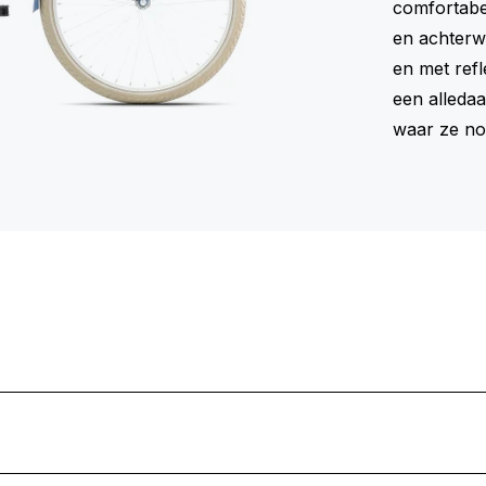
comfortabe
en achterwi
en met refl
een alledaa
waar ze nog